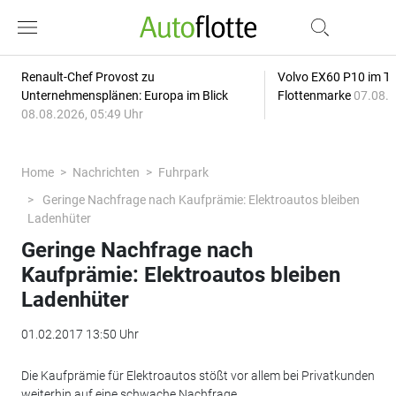
Renault-Chef Provost zu
Volvo EX60 P10 im Tes
Unternehmensplänen: Europa im Blick
Flottenmarke
07.08.2
08.08.2026, 05:49 Uhr
Home
Nachrichten
Fuhrpark
Geringe Nachfrage nach Kaufprämie: Elektroautos bleiben
Ladenhüter
Geringe Nachfrage nach
Kaufprämie: Elektroautos bleiben
Ladenhüter
01.02.2017 13:50 Uhr
Die Kaufprämie für Elektroautos stößt vor allem bei Privatkunden
weiterhin auf eine schwache Nachfrage.