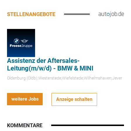
STELLENANGEBOTE
Assistenz der Aftersales-
Leitung(m/w/d) - BMW & MINI
Oldenburg (Oldb);Westerstede;Wiefelstede;Wilhelmshaven;Jever
weitere Jobs
Anzeige schalten
KOMMENTARE