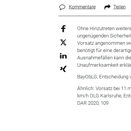
Kommentare
Teilen
Ohne Hinzutreten weiter
ungenügenden Sicherhei
Vorsatz angenommen wer
benötigt für eine derart
Ausnahmefällen kann di
Unaufmerksamkeit erklär
BayObLG, Entscheidung v
Ähnlich: Vorsatz bei 11
km/h OLG Karlsruhe, Ents
DAR 2020, 109