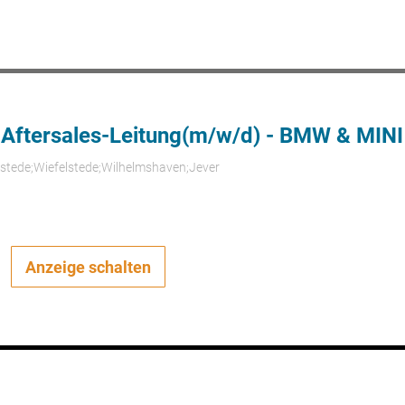
 Aftersales-Leitung(m/w/d) - BMW & MINI
rstede;Wiefelstede;Wilhelmshaven;Jever
Anzeige schalten