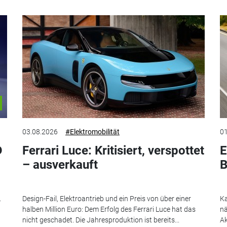
03.08.2026
#Elektromobilität
01
D
Ferrari Luce: Kritisiert, verspottet
E
– ausverkauft
B
.
Design-Fail, Elektroantrieb und ein Preis von über einer
Ka
halben Million Euro: Dem Erfolg des Ferrari Luce hat das
nä
nicht geschadet. Die Jahresproduktion ist bereits...
Ak