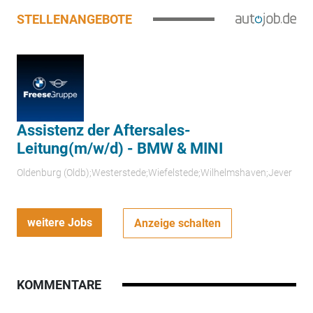
STELLENANGEBOTE
Assistenz der Aftersales-
Leitung(m/w/d) - BMW & MINI
Oldenburg (Oldb);Westerstede;Wiefelstede;Wilhelmshaven;Jever
weitere Jobs
Anzeige schalten
KOMMENTARE