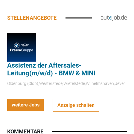
STELLENANGEBOTE
Assistenz der Aftersales-
Leitung(m/w/d) - BMW & MINI
Oldenburg (Oldb);Westerstede;Wiefelstede;Wilhelmshaven;Jever
weitere Jobs
Anzeige schalten
KOMMENTARE