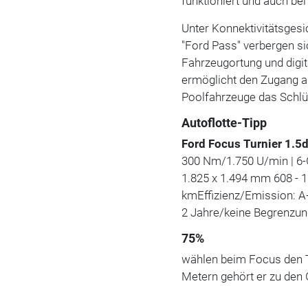
funktioniert und auch bei
Unter Konnektivitätsges
"Ford Pass" verbergen sic
Fahrzeugortung und digit
ermöglicht den Zugang au
Poolfahrzeuge das Sch
Autoflotte-Tipp
Ford Focus Turnier 1.5
300 Nm/1.750 U/min | 6-G
1.825 x 1.494 mm 608 - 
kmEffizienz/Emission: A+
2 Jahre/keine Begrenzu
75%
wählen beim Focus den Tu
Metern gehört er zu de