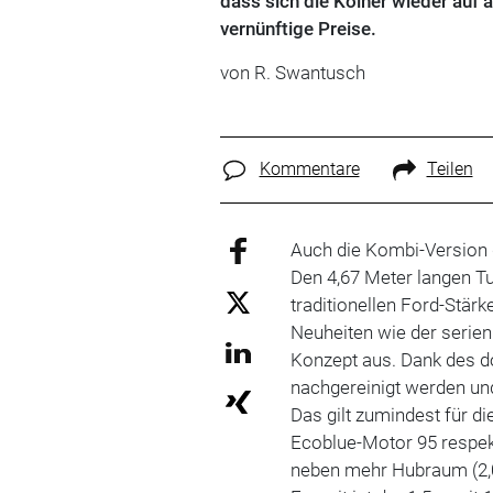
dass sich die Kölner wieder auf 
vernünftige Preise.
von R. Swantusch
Kommentare
Teilen
Auch die Kombi-Version d
Den 4,67 Meter langen T
traditionellen Ford-Stär
Neuheiten wie der serie
Konzept aus. Dank des d
nachgereinigt werden un
Das gilt zumindest für di
Ecoblue-Motor 95 respekt
neben mehr Hubraum (2,0