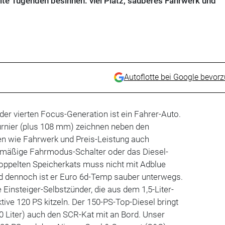
alte Tugenden besinnen: viel Platz, sauberes Fahrwerk und
Autoflotte bei Google bevor
er vierten Focus-Generation ist ein Fahrer-Auto.
urnier (plus 108 mm) zeichnen neben den
ken wie Fahrwerk und Preis-Leistung auch
nmäßige Fahrmodus-Schalter oder das Diesel-
oppelten Speicherkats muss nicht mit Adblue
d dennoch ist er Euro 6d-Temp sauber unterwegs.
e Einsteiger-Selbstzünder, die aus dem 1,5-Liter-
ive 120 PS kitzeln. Der 150-PS-Top-Diesel bringt
 Liter) auch den SCR-Kat mit an Bord. Unser