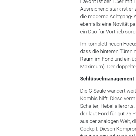
Favorit ist der 1.5er mi
Ausreichend stark ist er
die moderne Achtgang- A
ebenfalls eine Novität p
ein Duo für Vortrieb sorg
Im komplett neuen Focus 
dass die hinteren Türen 
Raum im Fond und ein üpp
Maximum). Der doppelte 
Schlüsselmanagement
Die C-Säule wandert weit
Kombis hilft. Diese verm
Schalter, Hebel allerorts
der laut Ford für gut 75
aus der analogen Welt, d
Cockpit. Diesen Komprom