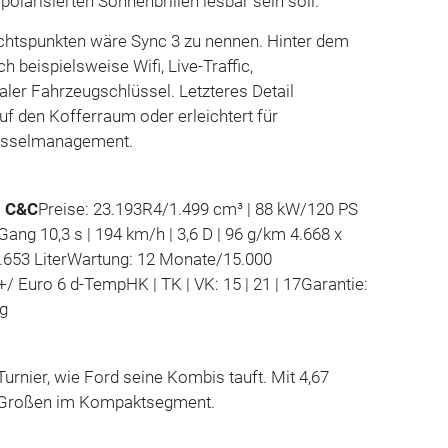
 polarisierten Sonnenbrillen lesbar sein soll.
ichtspunkten wäre Sync 3 zu nennen. Hinter dem
h beispielsweise Wifi, Live-Traffic,
aler Fahrzeugschlüssel. Letzteres Detail
f den Kofferraum oder erleichtert für
lüsselmanagement.
d C&C
Preise: 23.193R4/1.499 cm³ | 88 kW/120 PS
ang 10,3 s | 194 km/h | 3,6 D | 96 g/km 4.668 x
1.653 LiterWartung: 12 Monate/15.000
/ Euro 6 d-TempHK | TK | VK: 15 | 21 | 17Garantie:
ng
rnier, wie Ford seine Kombis tauft. Mit 4,67
n Großen im Kompaktsegment.