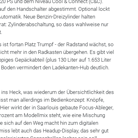
t 120 PS und dem Niveau Cool & Connect (C&C).
 auf den Handschalter abgestimmt. Optional lockt
utomatik. Neue Benzin-Dreizylinder halten
arat: Zylinderabschaltung, so dass wahlweise nur
t.
ist fortan Platz Trumpf - der Radstand wächst, so
nicht mehr in den Radkasten übergehen. Es gibt viel
iges Gepäckabteil (plus 130 Liter auf 1.653 Liter
Boden vermindert den Ladekanten-Hub deutlich.
 ins Heck, was wiederum der Übersichtlichkeit des
isst man allerdings im Bedienkonzept: Knöpfe,
. Hier wirkt der in Saarlouis gebaute Focus-Ableger,
 Prozent am Modellmix steht, wie eine Mischung
ie sich auf den Weg macht hin zum digitalen
iss lebt auch das Headup-Display, das sehr gut