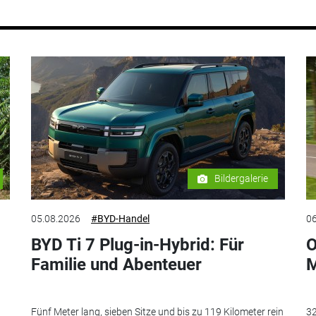
Bildergalerie
05.08.2026
#BYD-Handel
06
BYD Ti 7 Plug-in-Hybrid: Für
O
Familie und Abenteuer
M
Fünf Meter lang, sieben Sitze und bis zu 119 Kilometer rein
32