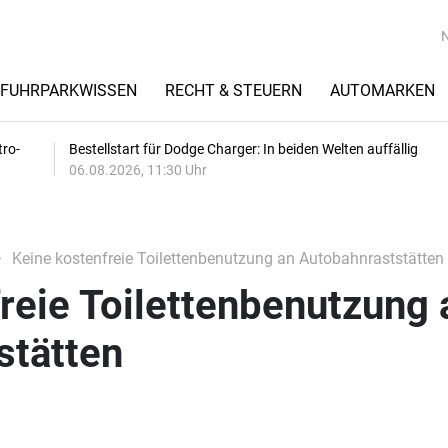
FUHRPARKWISSEN
RECHT & STEUERN
AUTOMARKEN
tro-
Bestellstart für Dodge Charger: In beiden Welten auffällig
06.08.2026, 11:30 Uhr
Keine kostenfreie Toilettenbenutzung an Autobahnraststätten
reie Toilettenbenutzung 
stätten