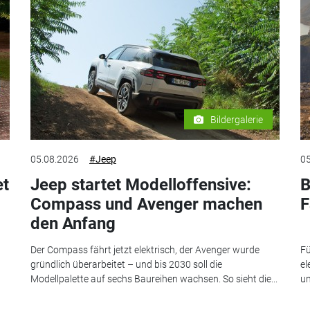
Bildergalerie
05.08.2026
#Jeep
05
et
Jeep startet Modelloffensive:
B
Compass und Avenger machen
F
den Anfang
Der Compass fährt jetzt elektrisch, der Avenger wurde
Fü
gründlich überarbeitet – und bis 2030 soll die
el
Modellpalette auf sechs Baureihen wachsen. So sieht die...
un