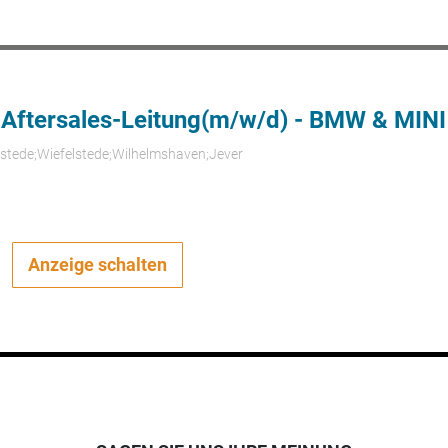
 Aftersales-Leitung(m/w/d) - BMW & MINI
rstede;Wiefelstede;Wilhelmshaven;Jever
Anzeige schalten