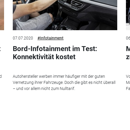
07.07.2020
#Infotainment
06
t
Bord-Infotainment im Test:
M
Konnektivität kostet
z
d
Autohersteller werben immer häufiger mit der guten
Vo
Vernetzung ihrer Fahrzeuge. Doch die gibt es nicht überall
Ma
– und vor allem nicht zum Nulltarif.
Fa