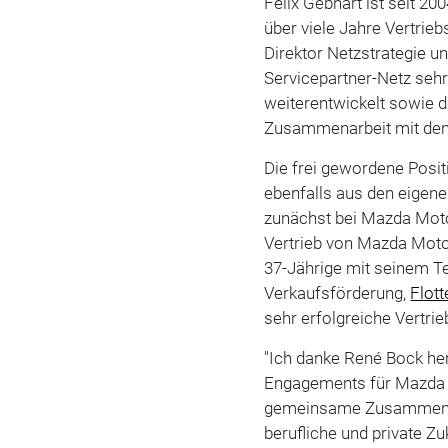
Felix Gebhart ist seit 20
über viele Jahre Vertrieb
Direktor Netzstrategie u
Servicepartner-Netz sehr e
weiterentwickelt sowie d
Zusammenarbeit mit den 
Die frei gewordene Posit
ebenfalls aus den eigene
zunächst bei Mazda Moto
Vertrieb von Mazda Motor
37-Jährige mit seinem 
Verkaufsförderung,
Flott
sehr erfolgreiche Vertrieb
"Ich danke René Bock her
Engagements für Mazda i
gemeinsame Zusammenarb
berufliche und private Z