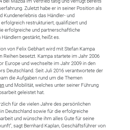
04 bei Mazda im Vertrieb tätig und verfügt bereits
serfahrung. Zuletzt habe er in seiner Position als
nd Kundenerlebnis das Händler- und
rfolgreich restrukturiert, qualifiziert und
ie erfolgreiche und partnerschaftliche
Händlern gestärkt, heißt es.
ion von Felix Gebhart wird mit Stefan Kampa
n Reihen besetzt. Kampa startete im Jahr 2006
r Europe und wechselte im Jahr 2009 in den
s Deutschland. Seit Juli 2016 verantwortete der
Team die Aufgaben rund um die Themen
en
und Mobilität, welches unter seiner Führung
sarbeit geleistet hat.
zlich für die vielen Jahre des persönlichen
n Deutschland sowie für die erfolgreiche
eit und wünsche ihm alles Gute für seine
ukunft", sagt Bernhard Kaplan, Geschäftsführer von