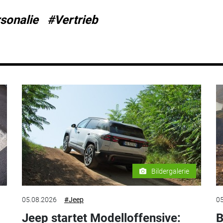
sonalie
#Vertrieb
Bildergalerie
05.08.2026
#Jeep
05
Jeep startet Modelloffensive:
B