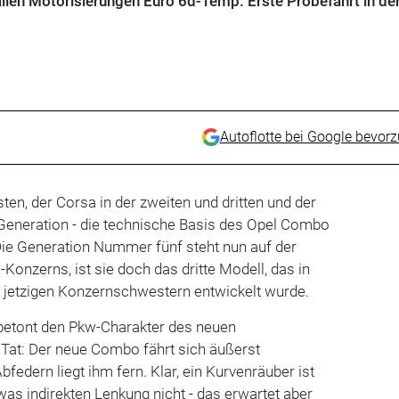
allen Motorisierungen Euro 6d-Temp. Erste Probefahrt in de
Autoflotte bei Google bevor
sten, der Corsa in der zweiten und dritten und der
 Generation - die technische Basis des Opel Combo
Die Generation Nummer fünf steht nun auf der
onzerns, ist sie doch das dritte Modell, das in
 jetzigen Konzernschwestern entwickelt wurde.
betont den Pkw-Charakter des neuen
 Tat: Der neue Combo fährt sich äußerst
bfedern liegt ihm fern. Klar, ein Kurvenräuber ist
as indirekten Lenkung nicht - das erwartet aber