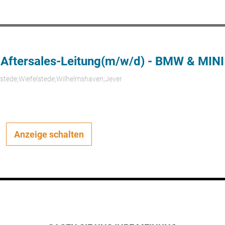
 Aftersales-Leitung(m/w/d) - BMW & MINI
rstede;Wiefelstede;Wilhelmshaven;Jever
Anzeige schalten