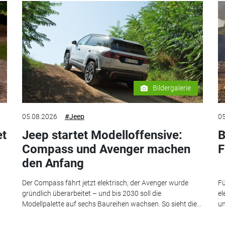
Bildergalerie
05.08.2026
#Jeep
05
et
Jeep startet Modelloffensive:
B
Compass und Avenger machen
F
den Anfang
Der Compass fährt jetzt elektrisch, der Avenger wurde
Fü
gründlich überarbeitet – und bis 2030 soll die
el
Modellpalette auf sechs Baureihen wachsen. So sieht die...
un