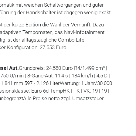
tomatik mit weichen Schaltvorgängen und guter
führung der Handschalter ist dagegen wenig exakt.
t der kurze Edition die Wahl der Vernunft. Dazu
 adaptiven Tempomaten, das Navi-Infotainment
ig ist der alltagstaugliche Combo Life.
ser Konfiguration: 27.553 Euro.
sel Aut.
Grundpreis: 24.580 Euro R4/1.499 cm³ |
0 U/min | 8-Gang-Aut. 11,4 s | 184 km/h | 4,5 D |
 1.841 mm 597 - 2.126 LiterWartung: 1 Jahr/30.000
sionsklasse: Euro 6d-TempHK | TK | VK: 19 | 19 |
nbegrenztAlle Preise netto zzgl. Umsatzsteuer