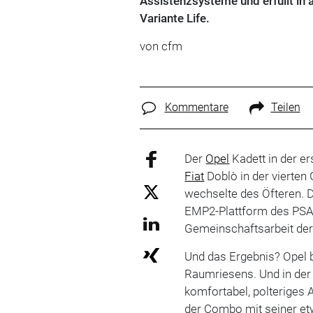
Assistenzsysteme und erfüllt in 
Variante Life.
von cfm
Kommentare
Teilen
Der
Opel
Kadett in der er
Fiat
Doblò in der vierten
wechselte des Öfteren. 
EMP2-Plattform des PSA-K
Gemeinschaftsarbeit der
Und das Ergebnis? Opel 
Raumriesens. Und in der
komfortabel, polteriges A
der Combo mit seiner etw