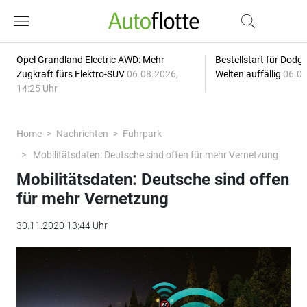
Opel Grandland Electric AWD: Mehr
Bestellstart für Dodg
Zugkraft fürs Elektro-SUV
06.08.2026,
Welten auffällig
06.08
14:25 Uhr
Home
Nachrichten
Fuhrpark
Mobilitätsdaten: Deutsche sind offen für mehr Vernetzung
Mobilitätsdaten: Deutsche sind offen
für mehr Vernetzung
30.11.2020 13:44 Uhr