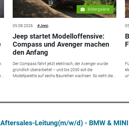
Bildergalerie
05.08.2026
#Jeep
05
Jeep startet Modelloffensive:
B
e
Compass und Avenger machen
F
den Anfang
n.
Der Compass fährt jetzt elektrisch, der Avenger wurde
Fü
gründlich überarbeitet – und bis 2030 soll die
el
..
Modellpalette auf sechs Baureihen wachsen. So sieht die...
un
 Aftersales-Leitung(m/w/d) - BMW & MINI