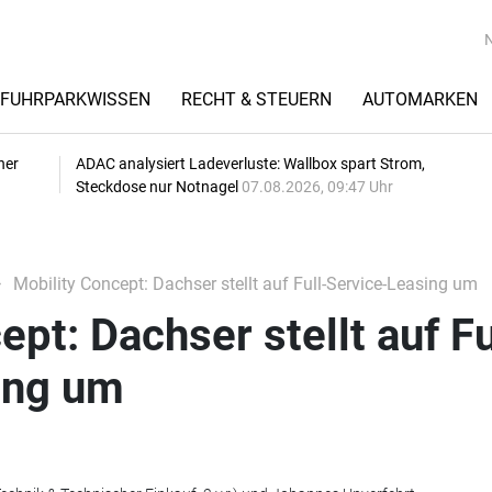
FUHRPARKWISSEN
RECHT & STEUERN
AUTOMARKEN
her
ADAC analysiert Ladeverluste: Wallbox spart Strom,
Steckdose nur Notnagel
07.08.2026, 09:47 Uhr
Mobility Concept: Dachser stellt auf Full-Service-Leasing um
pt: Dachser stellt auf Fu
ing um