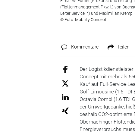
Elmar W. Fünfer (Prokurist und Leitung T
(Flottenmanagement Pkw, l.) von Dachser
Leiter Service, r.) und Maximilian Kremp
© Foto: Mobility Concept
Kommentare
Teilen
Der Logistikdienstleiste
Concept mit mehr als 650
Kauf auf Full-Service-Le
Golf Limousine (1.6 TDI
Octavia Combi (1.6 TDI G
der Umweltgedanke, hieß 
deshalb CO2-optimierte 
Oberhachinger Flottendie
Energieverbrauchs muss 