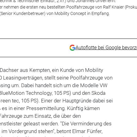
echnik & Technischer Einkauf, 2.v.r.) und Johannes Unverfehrt
 nehmen die ersten neu bestellten Poolfahrzeuge von Ralf Knaier (Proku
l (Senior Kundenbetreuer) von Mobility Concept in Empfang.
Autoflotte bei Google bevor
r Dachser aus Kempten, ein Kunde von Mobility
 Leasingverträgen, stellt seine Poolfahrzeuge von
asing um. Dabei handelt sich um die Modelle VW
 BlueMotion Technology, 105 PS) und den Skoda
reen tec, 105 PS). Einer der Hauptgründe dabei sei
es in einer Pressemitteilung. Künftig kämen
Fahrzeuge zum Einsatz, die über den
nstleister geleast werden. "Die Verminderung des
im Vordergrund stehen", betont Elmar Fünfer,