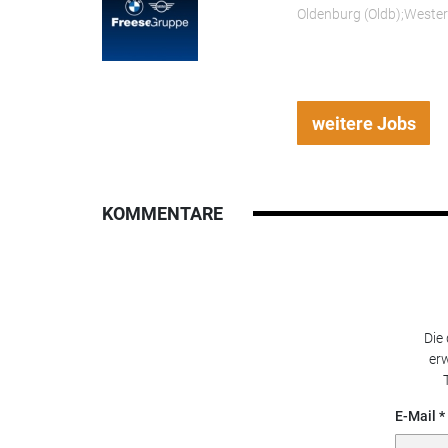
Oldenburg (Oldb);Weste
weitere Jobs
KOMMENTARE
Die
erw
E-Mail