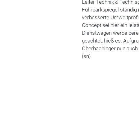
Leiter Technik & Technis
Fuhrparkspiegel ständig
verbesserte Umweltprofi
Concept sei hier ein lei
Dienstwagen werde berei
geachtet, hieß es. Aufgr
Oberhachinger nun auch
(sn)