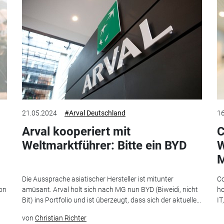
21.05.2024
#Arval Deutschland
16
Arval kooperiert mit
C
Weltmarktführer: Bitte ein BYD
W
Die Aussprache asiatischer Hersteller ist mitunter
Co
von
amüsant. Arval holt sich nach MG nun BYD (Biweidi, nicht
ho
Bit) ins Portfolio und ist überzeugt, dass sich der aktuelle...
IT
von
Christian Richter