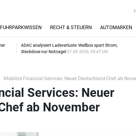
FUHRPARKWISSEN
RECHT & STEUERN
AUTOMARKEN
her
ADAC analysiert Ladeverluste: Wallbox spart Strom,
Steckdose nur Notnagel
07.08.2026, 09:47 Uhr
Mobilize Financial Services: Neuer Deutschland-Chef ab Nov
ncial Services: Neuer
Chef ab November