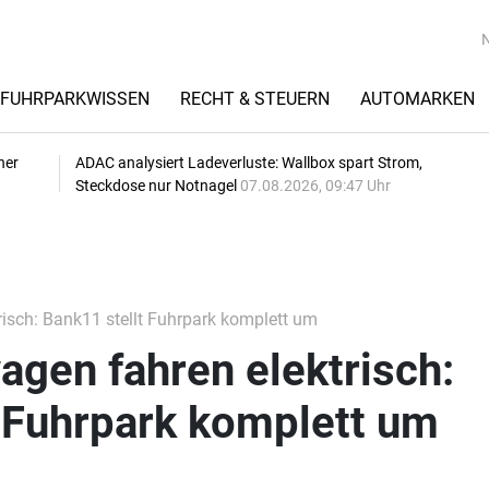
FUHRPARKWISSEN
RECHT & STEUERN
AUTOMARKEN
her
ADAC analysiert Ladeverluste: Wallbox spart Strom,
Steckdose nur Notnagel
07.08.2026, 09:47 Uhr
isch: Bank11 stellt Fuhrpark komplett um
gen fahren elektrisch:
t Fuhrpark komplett um