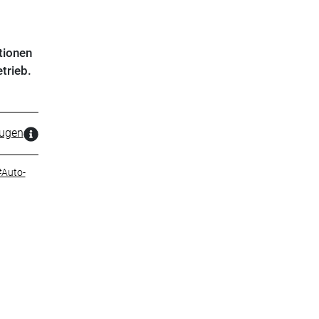
tionen
trieb.
zugen
#Auto-