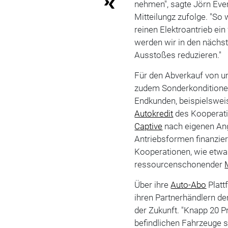
nehmen", sagte Jörn Ever
Mitteilungz zufolge. "So
reinen Elektroantrieb ein
werden wir in den nächs
Ausstoßes reduzieren."
Für den Abverkauf von u
zudem Sonderkonditionen
Endkunden, beispielswei
Autokredit
des Kooperat
Captive
nach eigenen Ang
Antriebsformen finanziert
Kooperationen, wie etwa
ressourcenschonender
Über ihre
Auto-Abo
Platt
ihren Partnerhändlern de
der Zukunft. "Knapp 20 P
befindlichen Fahrzeuge s