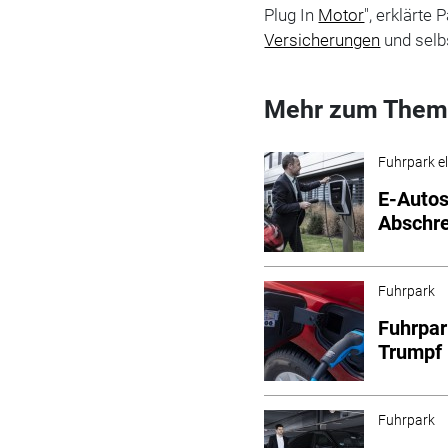
Plug In
Motor
", erklärte
Versicherungen
und selb
Mehr zum Them
Fuhrpark el
E-Autos
Abschr
Fuhrpark
Fuhrpar
Trumpf 
Fuhrpark