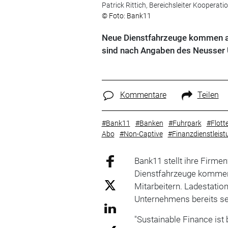
Patrick Rittich, Bereichsleiter Koopera
© Foto: Bank11
Neue Dienstfahrzeuge kommen ab 
sind nach Angaben des Neusser U
Kommentare
Teilen
#Bank11
#Banken
#Fuhrpark
#Flott
Abo
#Non-Captive
#Finanzdienstleis
Bank11 stellt ihre Firme
Dienstfahrzeuge kommen 
Mitarbeitern. Ladestati
Unternehmens bereits sei
"Sustainable Finance ist