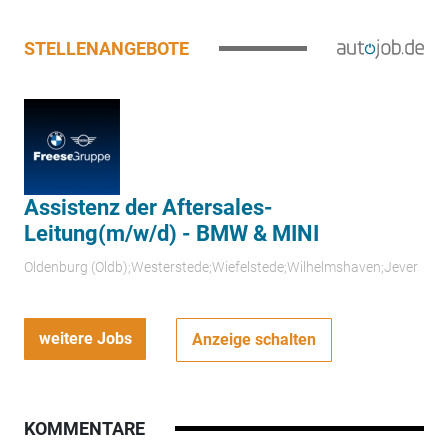
STELLENANGEBOTE
Assistenz der Aftersales-
Leitung(m/w/d) - BMW & MINI
Oldenburg (Oldb);Westerstede;Wiefelstede;Wilhelmshaven;Jever
weitere Jobs
Anzeige schalten
KOMMENTARE