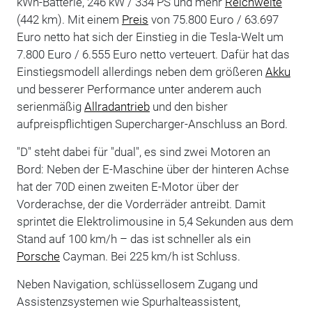
kWh-Batterie, 246 kW / 334 PS und mehr
Reichweite
(442 km). Mit einem
Preis
von 75.800 Euro / 63.697
Euro netto hat sich der Einstieg in die Tesla-Welt um
7.800 Euro / 6.555 Euro netto verteuert. Dafür hat das
Einstiegsmodell allerdings neben dem größeren
Akku
und besserer Performance unter anderem auch
serienmäßig
Allradantrieb
und den bisher
aufpreispflichtigen Supercharger-Anschluss an Bord.
"D" steht dabei für "dual", es sind zwei Motoren an
Bord: Neben der E-Maschine über der hinteren Achse
hat der 70D einen zweiten E-Motor über der
Vorderachse, der die Vorderräder antreibt. Damit
sprintet die Elektrolimousine in 5,4 Sekunden aus dem
Stand auf 100 km/h – das ist schneller als ein
Porsche
Cayman. Bei 225 km/h ist Schluss.
Neben Navigation, schlüssellosem Zugang und
Assistenzsystemen wie Spurhalteassistent,