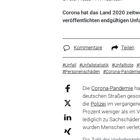
Corona hat das Land 2020 zeitwei
veröffentlichten endgültigen Unfa
Kommentare
Teilen
#Unfall
#Unfallstatistik
#Unfalltote
#
#Personenschäden
#Corona-Pandemi
Die
Corona-Pandemie
ha
deutschen Straßen gesorg
die
Polizei
im vergangene
Prozent weniger als im V
lediglich zu Sachschäden
wurden Menschen verletz
Die Zahl der Verkehrsto