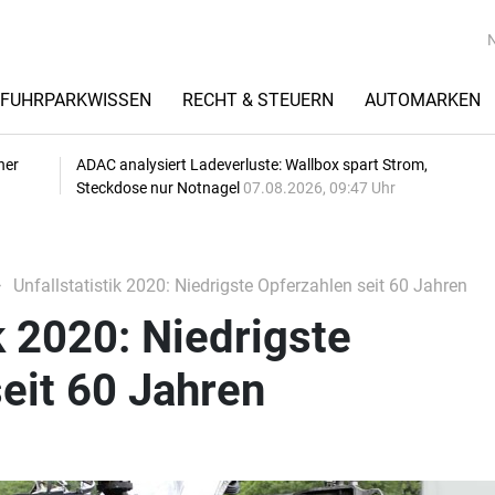
FUHRPARKWISSEN
RECHT & STEUERN
AUTOMARKEN
her
ADAC analysiert Ladeverluste: Wallbox spart Strom,
Steckdose nur Notnagel
07.08.2026, 09:47 Uhr
Unfallstatistik 2020: Niedrigste Opferzahlen seit 60 Jahren
k 2020: Niedrigste
eit 60 Jahren