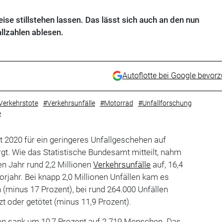
se stillstehen lassen. Das lässt sich auch an den nun
llzahlen ablesen.
Autoflotte bei Google bevor
Verkehrstote
#Verkehrsunfälle
#Motorrad
#Unfallforschung
e
t 2020 für ein geringeres Unfallgeschehen auf
t. Wie das Statistische Bundesamt mitteilt, nahm
n Jahr rund 2,2 Millionen
Verkehrsunfälle
auf, 16,4
orjahr. Bei knapp 2,0 Millionen Unfällen kam es
 (minus 17 Prozent), bei rund 264.000 Unfällen
t oder getötet (minus 11,9 Prozent).
ten sank um 10,7 Prozent auf 2.719 Menschen. Das