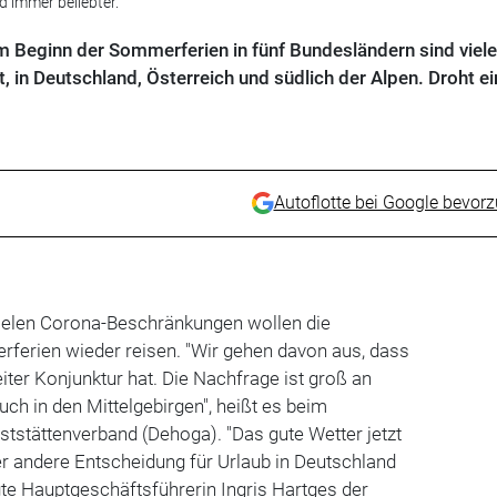
d immer beliebter.
m Beginn der Sommerferien in fünf Bundesländern sind viele
, in Deutschland, Österreich und südlich der Alpen. Droht ei
Autoflotte bei Google bevor
ielen Corona-Beschränkungen wollen die
ferien wieder reisen. "Wir gehen davon aus, dass
iter Konjunktur hat. Die Nachfrage ist groß an
uch in den Mittelgebirgen", heißt es beim
tstättenverband (Dehoga). "Das gute Wetter jetzt
der andere Entscheidung für Urlaub in Deutschland
agte Hauptgeschäftsführerin Ingris Hartges der