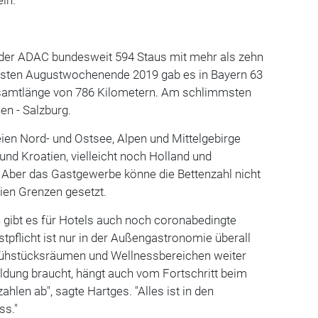
der ADAC bundesweit 594 Staus mit mehr als zehn
rsten Augustwochenende 2019 gab es in Bayern 63
samtlänge von 786 Kilometern. Am schlimmsten
en - Salzburg.
eien Nord- und Ostsee, Alpen und Mittelgebirge
 und Kroatien, vielleicht noch Holland und
l. Aber das Gastgewerbe könne die Bettenzahl nicht
eien Grenzen gesetzt.
 gibt es für Hotels auch noch coronabedingte
tpflicht ist nur in der Außengastronomie überall
rühstücksräumen und Wellnessbereichen weiter
dung braucht, hängt auch vom Fortschritt beim
hlen ab", sagte Hartges. "Alles ist in den
ss."