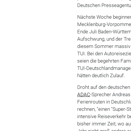
Deutschen Presseagentu
Nächste Woche beginnen 
Mecklenburg-Vorpommern,
Ende Juli Baden-Württem
Aufschwung, und der Tre
diesem Sommer massiv fo
TUI. Bei den Autoreisezi
seien die begehrten Fam
TUI-Deutschlandmanager
hätten deutlich Zulauf.
Droht auf den deutschen
ADAC
-Sprecher Andreas
Ferienrouten in Deutschl
rechnen, "einen "Super-S
intensive Reiseverkehr be
bisher immer Zeit, wo au
Jahr nicht groß anders se