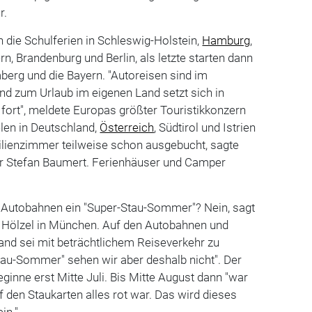
r.
die Schulferien in Schleswig-Holstein,
Hamburg
,
 Brandenburg und Berlin, als letzte starten dann
berg und die Bayern. "Autoreisen sind im
nd zum Urlaub im eigenen Land setzt sich in
rt", meldete Europas größter Touristikkonzern
elen in Deutschland,
Österreich
, Südtirol und Istrien
ilienzimmer teilweise schon ausgebucht, sagte
 Stefan Baumert. Ferienhäuser und Camper
 Autobahnen ein "Super-Stau-Sommer"? Nein, sagt
 Hölzel in München. Auf den Autobahnen und
and sei mit beträchtlichem Reiseverkehr zu
tau-Sommer" sehen wir aber deshalb nicht". Der
ginne erst Mitte Juli. Bis Mitte August dann "war
f den Staukarten alles rot war. Das wird dieses
in."