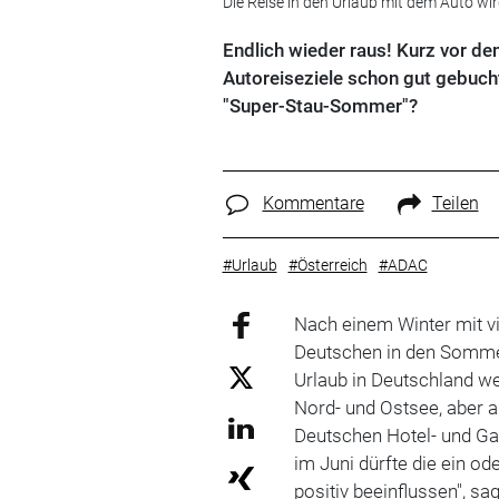
Die Reise in den Urlaub mit dem Auto wir
Endlich wieder raus! Kurz vor de
Autoreiseziele schon gut gebucht
"Super-Stau-Sommer"?
Kommentare
Teilen
#Urlaub
#Österreich
#ADAC
Nach einem Winter mit v
Deutschen in den Sommer
Urlaub in Deutschland we
Nord- und Ostsee, aber a
Deutschen Hotel- und Gas
im Juni dürfte die ein o
positiv beeinflussen", s