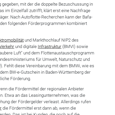
 gegeben, mit der die doppelte Bezuschussung in
 im Einzelfall zutrifft, klärt erst eine Nachfrage
räger. Nach Autoflotte-Recherchen kann der Bafa-
 den folgenden Förderprogrammen kombiniert
ktromobilität
und Markthochlauf NIP2 des
Verkehr
und digitale
Infrastruktur
(BMVI) sowie
aubere Luft" und dem Flottenaustauschprogramm
Bundesministeriums für Umwelt, Naturschutz und
. Fehlt diese Vereinbarung mit dem BMWi, wie es
ie dem BW-e-Gutschein in Baden-Württemberg der
tzliche Förderung.
wenn die Fördermittel der regionalen Anbieter
en. Etwa an das Leasingunternehmen, was die
hung der Fördergelder verleast. Allerdings rufen
r
die Fördermittel erst dann ab, wenn die
den. Das ist bei Kunden, die noch auf die