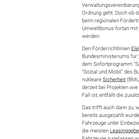
Verwaltungsvereinbarung
Ordnung geht. Doch ob das
beim regionalen Fördert
Umweltbonus fortan mit
werden:
Den Förderrichtlinien
Ele
Bundesministeriums für
dem Sofortprogramm "S
"Sozial und Mobil" des 
nukleare
Sicherheit
(BMU)
derzeit bei Projekten w
Fall ist, entfällt die zusä
Das trifft auch dann zu, 
bereits ausgezahlt wurd
Fahrzeuge unter Einbezie
die meisten
Leasinggebe
Fahrzeuge zugelassen wer