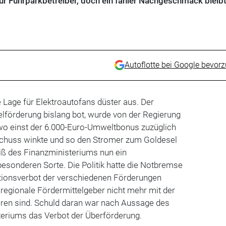
ür Fuhrparkbetreiber, doch ein fahler Nachgeschmack bleibt
Autoflotte bei Google bevor
Lage für Elektroautofans düster aus. Der
elförderung bislang bot, wurde von der Regierung
o einst der 6.000-Euro-Umweltbonus zuzüglich
schuss winkte und so den Stromer zum Goldesel
iß des Finanzministeriums nun ein
esonderen Sorte. Die Politik hatte die Notbremse
tionsverbot der verschiedenen Förderungen
egionale Fördermittelgeber nicht mehr mit der
ren sind. Schuld daran war nach Aussage des
eriums das Verbot der Überförderung.