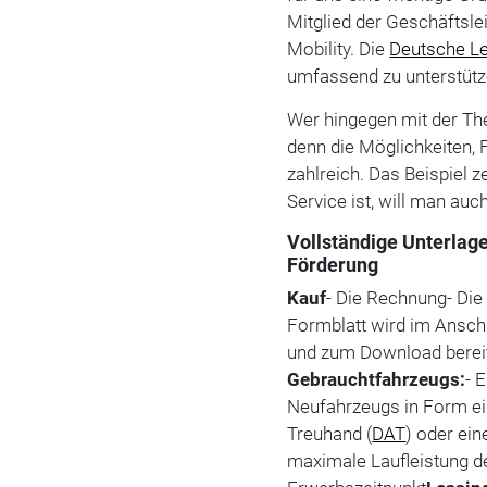
Mitglied der Geschäftsl
Mobility. Die
Deutsche L
umfassend zu unterstütz
Wer hingegen mit der The
denn die Möglichkeiten, 
zahlreich. Das Beispiel z
Service ist, will man auc
Vollständige Unterlage
Förderung
Kauf
- Die Rechnung- Di
Formblatt wird im Anschl
und zum Download bereit
Gebrauchtfahrzeugs:
- 
Neufahrzeugs in Form e
Treuhand (
DAT
) oder ei
maximale Laufleistung d