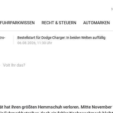
FUHRPARKWISSEN
RECHT & STEUERN
AUTOMARKEN
tro-
Bestellstart für Dodge Charger: In beiden Welten auffällig
06.08.2026, 11:30 Uhr
Volt Ihr das?
tät hat ihren größten Hemmschuh verloren. Mitte November f