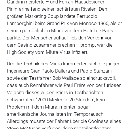
Gandini meisterte – und Ferrari-Hausdesigner
Pininfarina fand seinen schärfsten Rivalen. Den
größten Marketing-Coup landete Ferruccio
Lamborghini beim Grand Prix von Monaco 1966, als er
seinen persönlichen Miura vor dem Hotel de Paris
parkte. Der Menschenauflauf ließ den
Verkehr
vor
dem Casino zusammenbrechen – prompt war die
High-Society vom Miura-Virus infiziert.
Um die
Technik
des Miura kümmerten sich die jungen
Ingenieure Gian Paolo Dallara und Paolo Stanzani
sowie der Testfahrer Bob Wallace so eindrucksvoll,
dass auch Rennfahrer wie Paul Frére von der furiosen
Velocità dieses wilden Stiers in Testberichten
schwärmten. "2000 Meilen in 20 Stunden", kein
Problem mit dem Miura, meinten sogar
amerikanische Journalisten im Temporausch.
Allerdings musste der Fahrer über die Coolness eines
Steve McQueen verfügen, denn mit teilentleertem