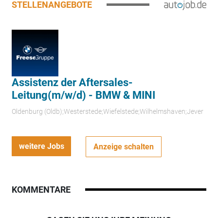
STELLENANGEBOTE
Assistenz der Aftersales-
Leitung(m/w/d) - BMW & MINI
Oldenburg (Oldb);Westerstede;Wiefelstede;Wilhelmshaven;Jever
weitere Jobs
Anzeige schalten
KOMMENTARE