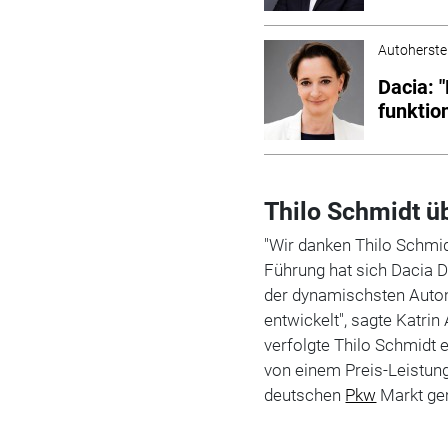
Autoherstel
Dacia: 
funktio
Thilo Schmidt ü
"Wir danken Thilo Schmid
Führung hat sich Dacia 
der dynamischsten Auto
entwickelt", sagte Katri
verfolgte Thilo Schmidt
von einem Preis-Leistung
deutschen
Pkw
Markt ge