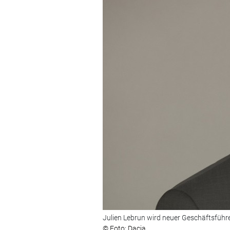
Julien Lebrun wird neuer Geschäftsführe
© Foto: Dacia