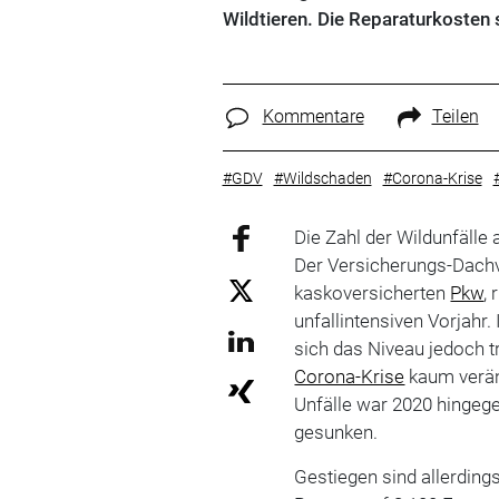
Wildtieren. Die Reparaturkosten 
Kommentare
Teilen
#GDV
#Wildschaden
#Corona-Krise
Die Zahl der Wildunfälle
Der Versicherungs-Dac
kaskoversicherten
Pkw
,
unfallintensiven Vorjahr.
sich das Niveau jedoch t
Corona-Krise
kaum veränd
Unfälle war 2020 hingege
gesunken.
Gestiegen sind allerding