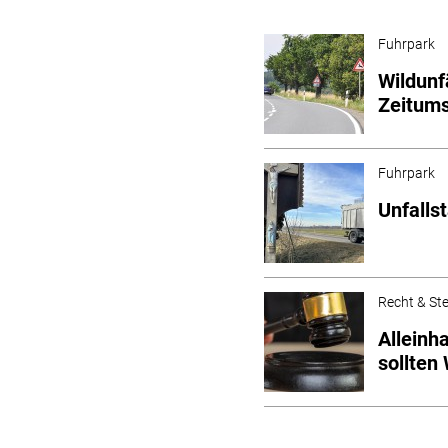
Fuhrpark
Wildunf
Zeitums
Fuhrpark
Unfalls
Recht & St
Alleinh
sollten