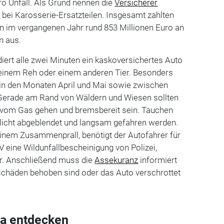
ro Unfall. Als Grund nennen die
Versicherer
n
bei Karosserie-Ersatzteilen. Insgesamt zahlten
n im vergangenen Jahr rund 853 Millionen Euro an
n aus.
diert alle zwei Minuten ein kaskoversichertes Auto
einem Reh oder einem anderen Tier. Besonders
o in den Monaten April und Mai sowie zwischen
Gerade am Rand von Wäldern und Wiesen sollten
t vom Gas gehen und bremsbereit sein. Tauchen
rnlicht abgeblendet und langsam gefahren werden.
nem Zusammenprall, benötigt der Autofahrer für
V eine Wildunfallbescheinigung von Polizei,
r. Anschließend muss die
Assekuranz
informiert
lschäden behoben sind oder das Auto verschrottet
a entdecken