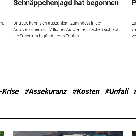
Schnäppchenjagd hat begonnen
P
en.
Untreue kann sich auszahlen - zumindest in der
La
Autoversicherung. Millionen Autofahrer machen sich auf
we
die Suche nach günstigeren Tarifen.
ve
-Krise
#Assekuranz
#Kosten
#Unfall