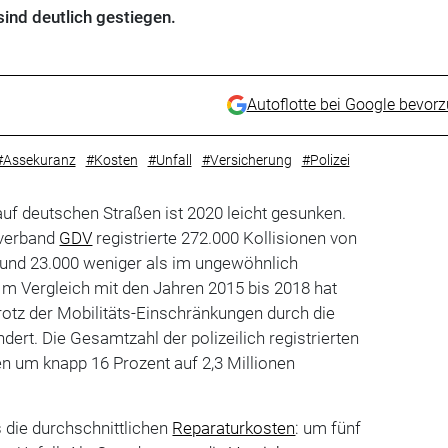
sind deutlich gestiegen.
Autoflotte bei Google bevor
#Assekuranz
#Kosten
#Unfall
#Versicherung
#Polizei
 auf deutschen Straßen ist 2020 leicht gesunken.
hverband
GDV
registrierte 272.000 Kollisionen von
 rund 23.000 weniger als im ungewöhnlich
 Im Vergleich mit den Jahren 2015 bis 2018 hat
rotz der Mobilitäts-Einschränkungen durch die
ert. Die Gesamtzahl der polizeilich registrierten
n um knapp 16 Prozent auf 2,3 Millionen
s die durchschnittlichen
Reparaturkosten
: um fünf