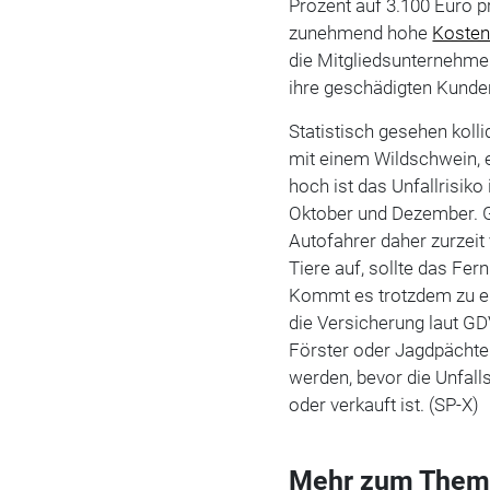
Prozent auf 3.100 Euro p
zunehmend hohe
Koste
die Mitgliedsunternehme
ihre geschädigten Kunde
Statistisch gesehen kolli
mit einem Wildschwein, 
hoch ist das Unfallrisik
Oktober und Dezember. 
Autofahrer daher zurzei
Tiere auf, sollte das Fe
Kommt es trotzdem zu ei
die Versicherung laut GD
Förster oder Jagdpächte
werden, bevor die Unfal
oder verkauft ist. (SP-X)
Mehr zum Them