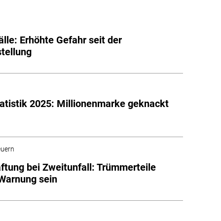
älle: Erhöhte Gefahr seit der
tellung
tatistik 2025: Millionenmarke geknackt
euern
aftung bei Zweitunfall: Trümmerteile
 Warnung sein