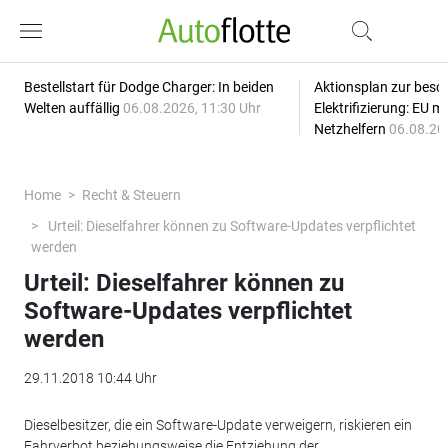
Bestellstart für Dodge Charger: In beiden
Aktionsplan zur besc
Welten auffällig
06.08.2026, 11:30 Uhr
Elektrifizierung: EU 
Netzhelfern
06.08.20
Home
Recht & Steuern
Urteil: Dieselfahrer können zu Software-Updates verpflichtet
werden
Urteil: Dieselfahrer können zu
Software-Updates verpflichtet
werden
29.11.2018 10:44 Uhr
Dieselbesitzer, die ein Software-Update verweigern, riskieren ein
Fahrverbot beziehungsweise die Entziehung der