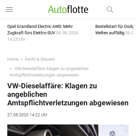
Opel Grandland Electric AWD: Mehr
Bestellstart für Dodg
Zugkraft fürs Elektro-SUV
06.08.2026,
Welten auffällig
06.08
14:25 Uhr
Home
Recht & Steuern
VW-Dieselaffäre: Klagen zu angeblichen
Amtspflichtverletzungen abgewiesen
VW-Dieselaffäre: Klagen zu
angeblichen
Amtspflichtverletzungen abgewiesen
27.08.2020 14:22 Uhr