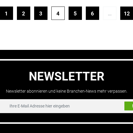
1
2
3
4
5
6
…
12
NEWSLETTER
Newsletter abonnieren und keine Branchen-News mehr verpassen.