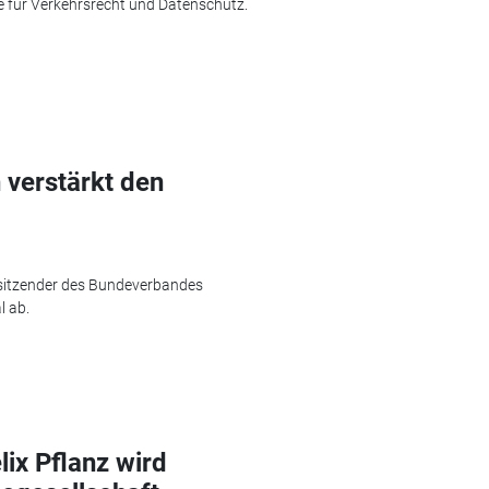
e für Verkehrsrecht und Datenschutz.
 verstärkt den
orsitzender des Bundeverbandes
l ab.
ix Pflanz wird