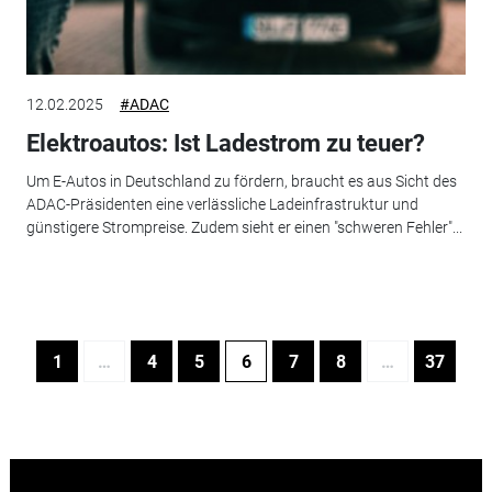
12.02.2025
#ADAC
Elektroautos: Ist Ladestrom zu teuer?
Um E-Autos in Deutschland zu fördern, braucht es aus Sicht des
ADAC-Präsidenten eine verlässliche Ladeinfrastruktur und
günstigere Strompreise. Zudem sieht er einen "schweren Fehler"...
1
…
4
5
6
7
8
…
37