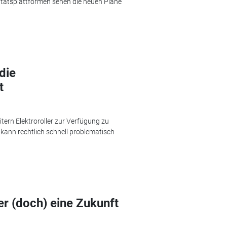
itätsplattformen sehen die neuen Pläne
die
t
itern Elektroroller zur Verfügung zu
 kann rechtlich schnell problematisch
r (doch) eine Zukunft