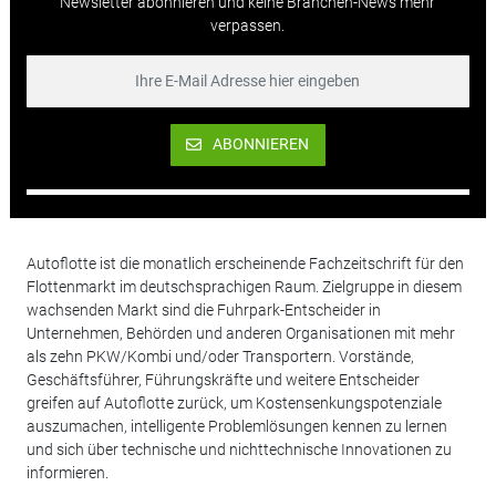
Newsletter abonnieren und keine Branchen-News mehr
verpassen.
ABONNIEREN
Autoflotte ist die monatlich erscheinende Fachzeitschrift für den
Flottenmarkt im deutschsprachigen Raum. Zielgruppe in diesem
wachsenden Markt sind die Fuhrpark-Entscheider in
Unternehmen, Behörden und anderen Organisationen mit mehr
als zehn PKW/Kombi und/oder Transportern. Vorstände,
Geschäftsführer, Führungskräfte und weitere Entscheider
greifen auf Autoflotte zurück, um Kostensenkungspotenziale
auszumachen, intelligente Problemlösungen kennen zu lernen
und sich über technische und nichttechnische Innovationen zu
informieren.