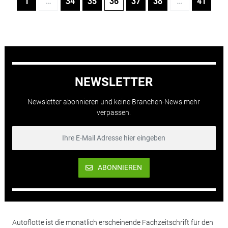
1
…
34
35
36
37
38
…
41
NEWSLETTER
Newsletter abonnieren und keine Branchen-News mehr
verpassen.
ABONNIEREN
Autoflotte ist die monatlich erscheinende Fachzeitschrift für den