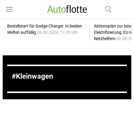
Bestellstart für Dodge Charger: In beiden
Aktionsplan zur besc
Welten auffällig
06.08.2026, 11:30 Uhr
Elektrifizierung: EU 
Netzhelfern
06.08.20
Kleinwagen