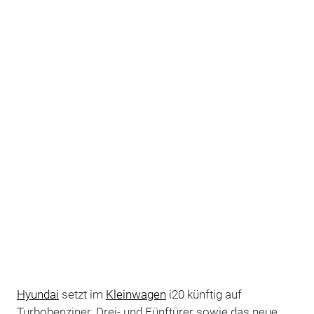
Hyundai
setzt im
Kleinwagen
i20 künftig auf
Turbobenziner. Drei- und Fünftürer sowie das neue