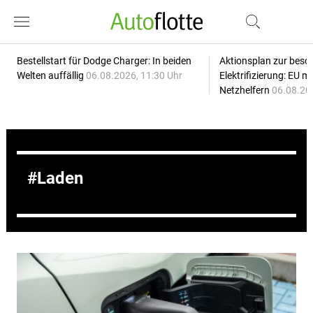
Bestellstart für Dodge Charger: In beiden
Aktionsplan zur besc
Welten auffällig
06.08.2026, 11:30 Uhr
Elektrifizierung: EU 
Netzhelfern
06.08.20
Laden