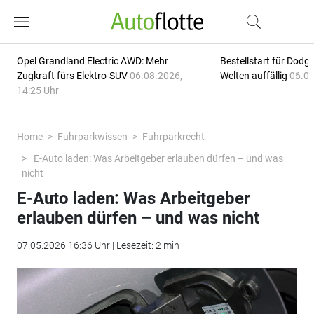
Opel Grandland Electric AWD: Mehr
Bestellstart für Dodg
Zugkraft fürs Elektro-SUV
06.08.2026,
Welten auffällig
06.08
14:25 Uhr
Home
Fuhrparkwissen
Fuhrparkrecht
E-Auto laden: Was Arbeitgeber erlauben dürfen – und was
nicht
E-Auto laden: Was Arbeitgeber
erlauben dürfen – und was nicht
07.05.2026 16:36 Uhr | Lesezeit: 2 min