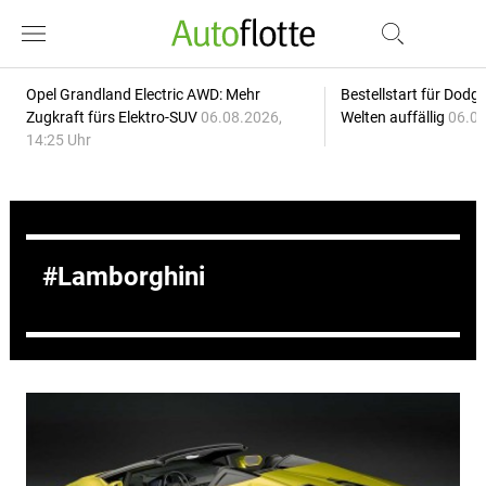
Opel Grandland Electric AWD: Mehr
Bestellstart für Dodg
Zugkraft fürs Elektro-SUV
06.08.2026,
Welten auffällig
06.08
14:25 Uhr
Lamborghini