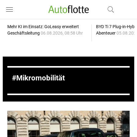
Mehr KI im Einsatz: GoLeasy erweitert
BYD Ti 7 Plug-in-Hybri
Geschäftsleitung
06.08.2026, 08:58 Uhr
Abenteuer
05.08.2026
Mikromobilität