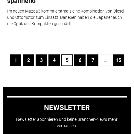
spannend
Im neuen Mazda3 kommt erstmals eine Kombination von Diesel-
und Ottomotor zum Einsatz. Daneben haben die Japaner auch
die Optik des Kompakten geschärft.
1
2
3
4
5
6
7
…
15
NEWSLETTER
Newsletter abonnieren und keine Branchen-News mehr
verpassen.