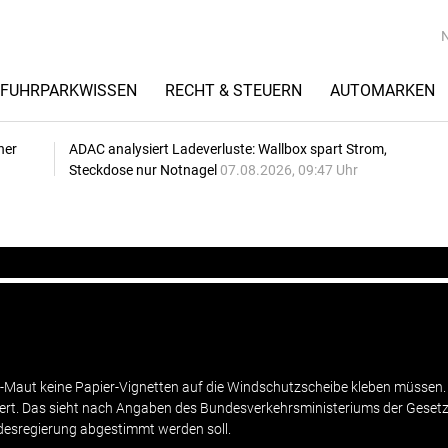
FUHRPARKWISSEN
RECHT & STEUERN
AUTOMARKEN
her
ADAC analysiert Ladeverluste: Wallbox spart Strom,
Steckdose nur Notnagel
07.08.2026, 09:47 Uhr
w-Maut keine Papier-Vignetten auf die Windschutzscheibe kleben müssen.
ert. Das sieht nach Angaben des Bundesverkehrsministeriums der Geset
ndesregierung abgestimmt werden soll.