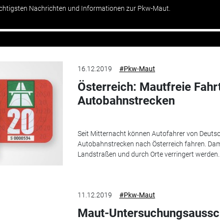
chtigsten Nachrichten und Informationen zur Pkw-Maut.
16.12.2019
#Pkw-Maut
Österreich: Mautfreie Fahr
Autobahnstrecken
Seit Mitternacht können Autofahrer von Deuts
Autobahnstrecken nach Österreich fahren. Dami
Landstraßen und durch Orte verringert werden.
11.12.2019
#Pkw-Maut
Maut-Untersuchungsaussch