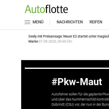
MENÜ
NACHRICHTEN
REIFEN
Geely mit Preisansage: Neuer E2 startet unter magisc
Marke
07.08.2026, 09:48 Uhr
Pkw-Maut
Autofahrer sollen für die geplante Pk
und über das Nummernschild kontrolli
Dobrindt (CSU) vor, der nun in der Bu