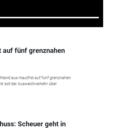
t auf fünf grenznahen
chland aus mautfrei auf fünf grenznahen
t soll der Ausweichverkehr über
uss: Scheuer geht in