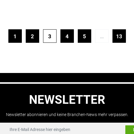
1
2
3
4
5
…
13
NEWSLETTER
Newsletter abonnieren und keine Branchen-News mehr verpassen.