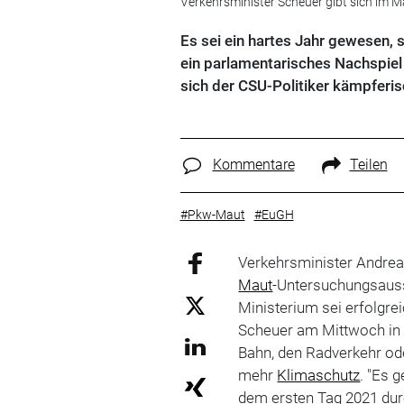
Verkehrsminister Scheuer gibt sich im
Es sei ein hartes Jahr gewesen, 
ein parlamentarisches Nachspiel
sich der CSU-Politiker kämpferis
Kommentare
Teilen
#Pkw-Maut
#EuGH
Verkehrsminister Andrea
Maut
-Untersuchungsauss
Ministerium sei erfolgrei
Scheuer am Mittwoch in B
Bahn, den Radverkehr o
mehr
Klimaschutz
. "Es 
dem ersten Tag 2021 dur