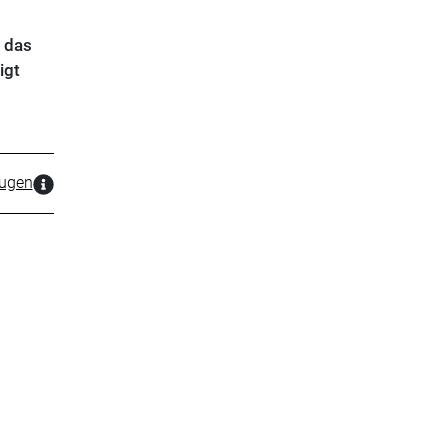
, das
igt
zugen