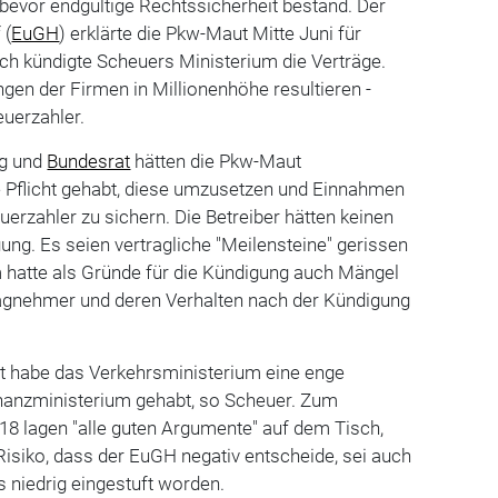
bevor endgültige Rechtssicherheit bestand. Der
 (
EuGH
) erklärte die Pkw-Maut Mitte Juni für
ach kündigte Scheuers Ministerium die Verträge.
en der Firmen in Millionenhöhe resultieren -
euerzahler.
ag und
Bundesrat
hätten die Pkw-Maut
e Pflicht gehabt, diese umzusetzen und Einnahmen
uerzahler zu sichern. Die Betreiber hätten keinen
ng. Es seien vertragliche "Meilensteine" gerissen
 hatte als Gründe für die Kündigung auch Mängel
tragnehmer und deren Verhalten nach der Kündigung
t habe das Verkehrsministerium eine enge
anzministerium gehabt, so Scheuer. Zum
18 lagen "alle guten Argumente" auf dem Tisch,
isiko, dass der EuGH negativ entscheide, sei auch
s niedrig eingestuft worden.