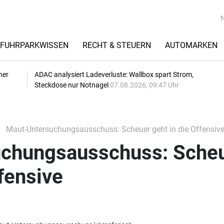
FUHRPARKWISSEN
RECHT & STEUERN
AUTOMARKEN
her
ADAC analysiert Ladeverluste: Wallbox spart Strom,
Steckdose nur Notnagel
07.08.2026, 09:47 Uhr
Maut-Untersuchungsausschuss: Scheuer geht in die Offensiv
chungsausschuss: Sche
ffensive