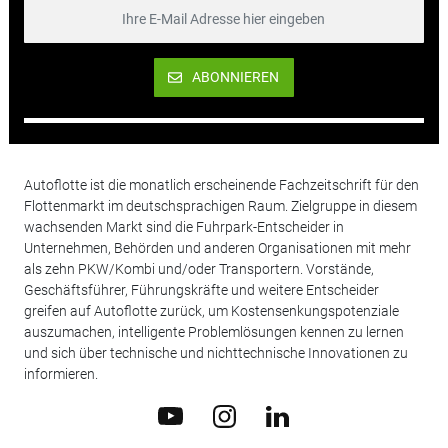
ABONNIEREN
Autoflotte ist die monatlich erscheinende Fachzeitschrift für den
Flottenmarkt im deutschsprachigen Raum. Zielgruppe in diesem
wachsenden Markt sind die Fuhrpark-Entscheider in
Unternehmen, Behörden und anderen Organisationen mit mehr
als zehn PKW/Kombi und/oder Transportern. Vorstände,
Geschäftsführer, Führungskräfte und weitere Entscheider
greifen auf Autoflotte zurück, um Kostensenkungspotenziale
auszumachen, intelligente Problemlösungen kennen zu lernen
und sich über technische und nichttechnische Innovationen zu
informieren.