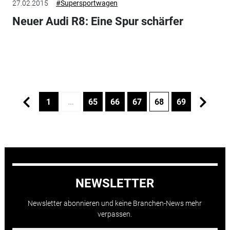
27.02.2015
#Supersportwagen
Neuer Audi R8: Eine Spur schärfer
1
…
65
66
67
68
69
NEWSLETTER
Newsletter abonnieren und keine Branchen-News mehr
verpassen.