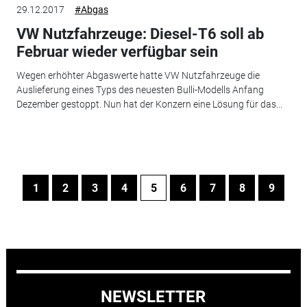
29.12.2017
#Abgas
VW Nutzfahrzeuge: Diesel-T6 soll ab
Februar wieder verfügbar sein
Wegen erhöhter Abgaswerte hatte VW Nutzfahrzeuge die
Auslieferung eines Typs des neuesten Bulli-Modells Anfang
Dezember gestoppt. Nun hat der Konzern eine Lösung für das...
1
2
3
4
5
6
7
8
9
NEWSLETTER