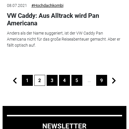
08.07.2021
#Hochdachkombi
VW Caddy: Aus Alltrack wird Pan
Americana
Anders als der Name suggeriert, ist der VW Caddy Pan
Americana nicht für das große Reiseabenteuer gemacht. Aber er
fällt optisch auf.
1
2
3
4
5
…
9
NEWSLETTER