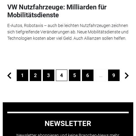
VW Nutzfahrzeuge: Milliarden für
Mobilitätsdienste
E-Autos, Robotaxis – auch bei leichten Nutzfahrzeugen zeichnen
sich tiefgreifende Veränderungen ab. Neue Mobilitätsdienste und
Technologien kosten aber viel Geld. Auch Allianzen sollen helfen.
1
2
3
4
5
6
…
9
NEWSLETTER
Newsletter abonnieren und keine Branchen-News mehr