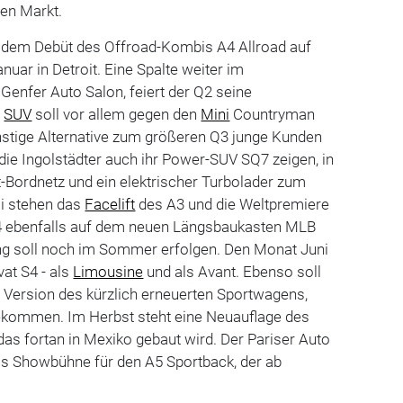
den Markt.
it dem Debüt des Offroad-Kombis A4 Allroad auf
uar in Detroit. Eine Spalte weiter im
enfer Auto Salon, feiert der Q2 seine
e
SUV
soll vor allem gegen den
Mini
Countryman
nstige Alternative zum größeren Q3 junge Kunden
ie Ingolstädter auch ihr Power-SUV SQ7 zeigen, in
-Bordnetz und ein elektrischer Turbolader zum
i stehen das
Facelift
des A3 und die Weltpremiere
A4 ebenfalls auf dem neuen Längsbaukasten MLB
ung soll noch im Sommer erfolgen. Den Monat Juni
at S4 - als
Limousine
und als Avant. Ebenso soll
e Version des kürzlich erneuerten Sportwagens,
 bekommen. Im Herbst steht eine Neuauflage des
das fortan in Mexiko gebaut wird. Der Pariser Auto
ls Showbühne für den A5 Sportback, der ab