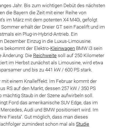
langes Jahr. Bis zum wichtigen Debüt des nächsten
n die Bayern die Zeit mit einer Reihe von
t’s im März mit dem potenten X4 M40i, gefolgt
ommer erhält der Dreier GT sein Facelift und im
tmals ein Plug-in-Hybrid-Antrieb. Ein
 im Dezember Einzug in die Luxus-Limousine.
es bekommt der Elektro-
Kleinwagen
BMW i3 sein
te Änderung: Die
Reichweite
soll auf 250 Kilometer
tiert im Herbst zunächst als Limousine, wird etwa
sparsamer und bis zu 441 kW / 600 PS stark.
r mit einem Knalleffekt: Im Februar kommt der
us RS auf den Markt, dessen 257 kW / 350 PS
o mächtig Staub in der Szene aufwirbeln soll.
ingt Ford das amerikanische SUV Edge, das im
ercedes, Audi und BMW positioniert wird. Im
ahre Fiesta". Gut möglich, dass man dieses
Nachfolger zumindest schon mal als
Studie