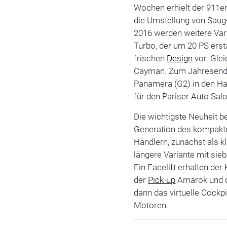
Wochen erhielt der 911er
die Umstellung von Saug
2016 werden weitere Vari
Turbo, der um 20 PS ersta
frischen
Design
vor. Gle
Cayman. Zum Jahresende
Panamera (G2) in den Ha
für den Pariser Auto Salo
Die wichtigste Neuheit b
Generation des kompakt
Händlern, zunächst als k
längere Variante mit sieb
Ein Facelift erhalten der
der
Pick-up
Amarok und de
dann das virtuelle Cockp
Motoren.