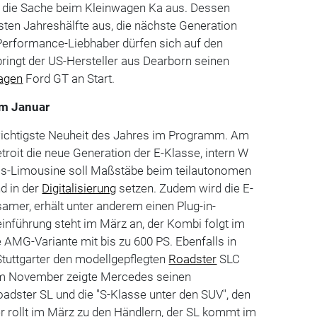
ht die Sache beim Kleinwagen Ka aus. Dessen
rsten Jahreshälfte aus, die nächste Generation
erformance-Liebhaber dürfen sich auf den
ringt der US-Hersteller aus Dearborn seinen
agen
Ford GT an Start.
im Januar
wichtigste Neuheit des Jahres im Programm. Am
etroit die neue Generation der E-Klasse, intern W
ss-Limousine soll Maßstäbe beim teilautonomen
d in der
Digitalisierung
setzen. Zudem wird die E-
samer, erhält unter anderem einen Plug-in-
einführung steht im März an, der Kombi folgt im
AMG-Variante mit bis zu 600 PS. Ebenfalls in
 Stuttgarter den modellgepflegten
Roadster
SLC
im November zeigte Mercedes seinen
adster SL und die "S-Klasse unter den SUV", den
r rollt im März zu den Händlern, der SL kommt im