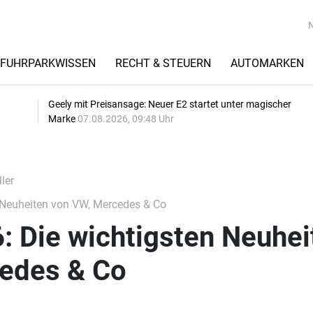
FUHRPARKWISSEN
RECHT & STEUERN
AUTOMARKEN
Geely mit Preisansage: Neuer E2 startet unter magischer
Marke
07.08.2026, 09:48 Uhr
ler
 Neuheiten von VW, Mercedes & Co
: Die wichtigsten Neuhei
edes & Co