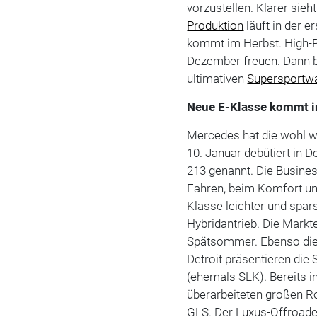
vorzustellen. Klarer sie
Produktion
läuft in der e
kommt im Herbst. High-P
Dezember freuen. Dann b
ultimativen
Supersportw
Neue E-Klasse kommt 
Mercedes hat die wohl 
10. Januar debütiert in D
213 genannt. Die Busine
Fahren, beim Komfort un
Klasse leichter und spar
Hybridantrieb. Die Markt
Spätsommer. Ebenso die 
Detroit präsentieren die
(ehemals SLK). Bereits 
überarbeiteten großen Ro
GLS. Der Luxus-Offroade