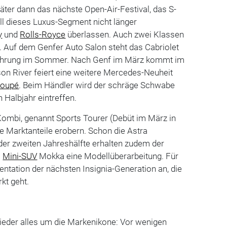
ter dann das nächste Open-Air-Festival, das S-
ll dieses Luxus-Segment nicht länger
y
und
Rolls-Royce
überlassen. Auch zwei Klassen
n. Auf dem Genfer Auto Salon steht das Cabriolet
führung im Sommer. Nach Genf im März kommt im
on River feiert eine weitere Mercedes-Neuheit
oupé
. Beim Händler wird der schräge Schwabe
n Halbjahr eintreffen.
Kombi, genannt Sports Tourer (Debüt im März in
re Marktanteile erobern. Schon die Astra
n der zweiten Jahreshälfte erhalten zudem der
s
Mini-SUV
Mokka eine Modellüberarbeitung. Für
ntation der nächsten Insignia-Generation an, die
kt geht.
ieder alles um die Markenikone: Vor wenigen