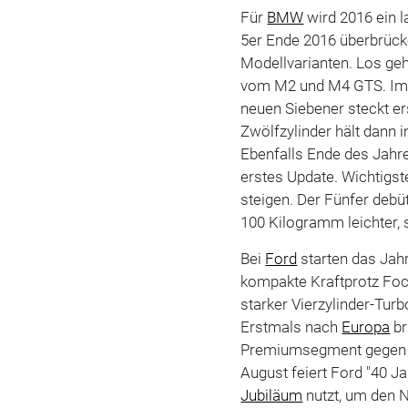
Für
BMW
wird 2016 ein 
5er Ende 2016 überbrücke
Modellvarianten. Los geh
vom M2 und M4 GTS. Im S
neuen Siebener steckt ers
Zwölfzylinder hält dann
Ebenfalls Ende des Jahr
erstes Update. Wichtigs
steigen. Der Fünfer debü
100 Kilogramm leichter, 
Bei
Ford
starten das Jah
kompakte Kraftprotz Foc
starker Vierzylinder-Turb
Erstmals nach
Europa
br
Premiumsegment gegen M
August feiert Ford "40 J
Jubiläum
nutzt, um den 