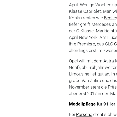
April. Wenige Wochen spä
Klasse Cabriolet. Man wi
Konkurrenten wie
Bentle
tiefer greift Mercedes a
der C-Klasse. Marktein
April New York. Am Huds
ihre Premiere, das GLC
C
allerdings erst im zweite
Opel
will mit dem Astra 
Genf), ab Frühjahr weite
Limousine lief gut an. I
große Van Zafira und da
November steht die Präse
aber erst 2017 in den Mar
Modellpflege
für 911er
Bei
Porsche
dreht sich w