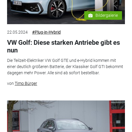
Bildergalerie
22.05.2024
#Plug-in-Hybrid
VW Golf: Diese starken Antriebe gibt es
nun
Die Teilzeit-Elektriker VW Golf GTE und e-Hybrid kommen mit
einer deutlich größeren Batterie, der Klassiker Golf GTI bekommt
dagegen mehr Power. Alle sind ab sofort bestellbar.
von
Timo Bürger