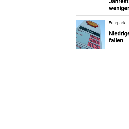
Jahresf
weniger
Fuhrpark
Niedrig
fallen