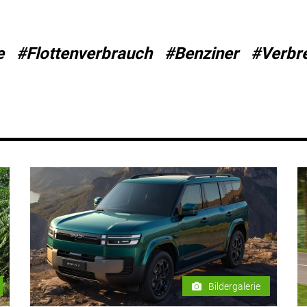
e
#Flottenverbrauch
#Benziner
#Verbr
Bildergalerie