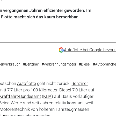
 vergangenen Jahren effizienter geworden. Im
-Flotte macht sich das kaum bemerkbar.
Autoflotte bei Google bevor
tenverbrauch
#Benziner
#Verbrennungsmotor
#Diesel
#Autobranche
deutschen
Autoflotte
geht nicht zurück.
Benziner
nitt 7,7 Liter pro 100 Kilometer,
Diesel
7,0 Liter auf
Kraftfahrt-Bundesamt
(
KBA
) auf Basis vorläufiger
 Beide Werte sind seit Jahren relativ konstant, weil
er Motorentechnik von höheren Fahrzeugmassen
stung
ausgeglichen werden.