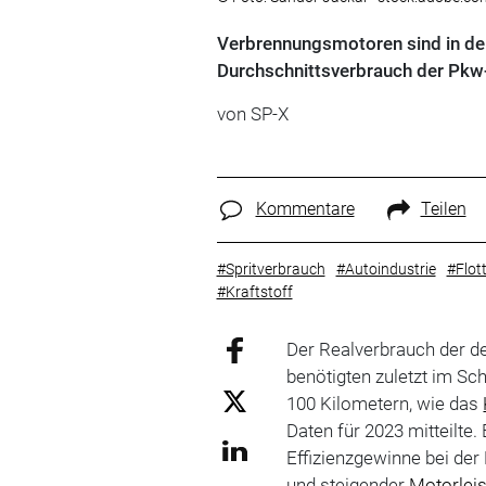
Verbrennungsmotoren sind in den
Durchschnittsverbrauch der Pkw
von
SP-X
Kommentare
Teilen
#Spritverbrauch
#Autoindustrie
#Flot
#Kraftstoff
Der Realverbrauch der 
benötigten zuletzt im Sch
100 Kilometern, wie das
Daten für 2023 mitteilte.
Effizienzgewinne bei d
und steigender
Motorlei