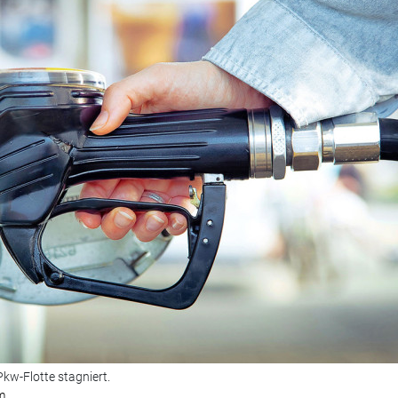
kw-Flotte stagniert.
m