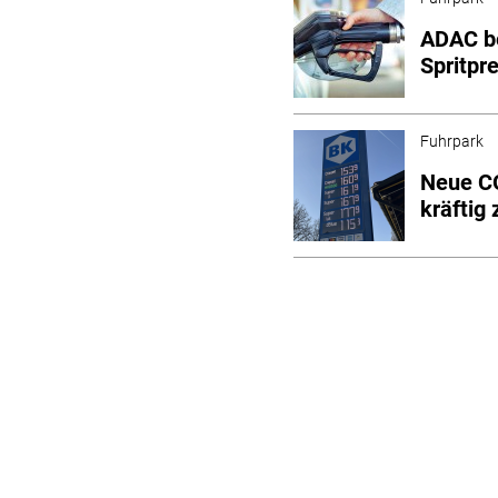
ADAC be
Spritpr
Fuhrpark
Neue CO
kräftig 