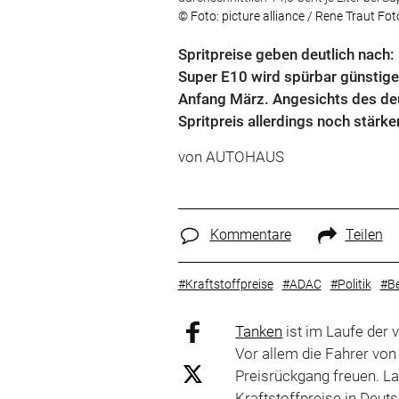
© Foto: picture alliance / Rene Traut Fot
Spritpreise geben deutlich nach: 
Super E10 wird spürbar günstiger
Anfang März. Angesichts des de
Spritpreis allerdings noch stärke
von
AUTOHAUS
Kommentare
Teilen
#Kraftstoffpreise
#ADAC
#Politik
#Be
Tanken
ist im Laufe der
Vor allem die Fahrer vo
Preisrückgang freuen. La
Kraftstoffpreise in Deut