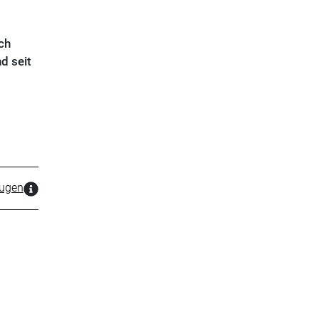
ch
d seit
zugen