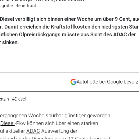
ografie | Rene Traut
Diesel verbilligt sich binnen einer Woche um über 9 Cent, au
. Damit erreichen die Kraftstoffkosten den niedrigsten Stan
utlichen Ölpreisrückgangs müsste aus Sicht des ADAC der
r sinken.
Autoflotte bei Google bevor
nzin
#Diesel
 vergangenen Woche spürbar günstiger geworden.
n
Diesel
-Pkw können sich über einen starken
ut aktueller
ADAC
Auswertung der
schland ist der Dieselpreis um 9,1 Cent abgesackt