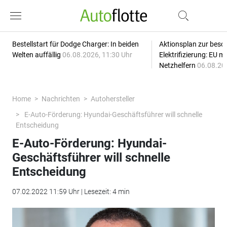
Bestellstart für Dodge Charger: In beiden
Aktionsplan zur besc
Welten auffällig
06.08.2026, 11:30 Uhr
Elektrifizierung: EU 
Netzhelfern
06.08.20
Home
Nachrichten
Autohersteller
E-Auto-Förderung: Hyundai-Geschäftsführer will schnelle
Entscheidung
E-Auto-Förderung: Hyundai-
Geschäftsführer will schnelle
Entscheidung
07.02.2022 11:59 Uhr | Lesezeit: 4 min