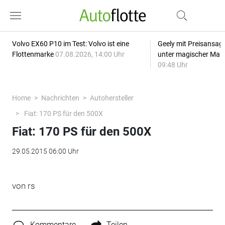
Volvo EX60 P10 im Test: Volvo ist eine
Geely mit Preisansage
Flottenmarke
07.08.2026, 14:00 Uhr
unter magischer Mar
09:48 Uhr
Home
Nachrichten
Autohersteller
Fiat: 170 PS für den 500X
Fiat: 170 PS für den 500X
29.05.2015 06:00 Uhr
von rs
Kommentare
Teilen