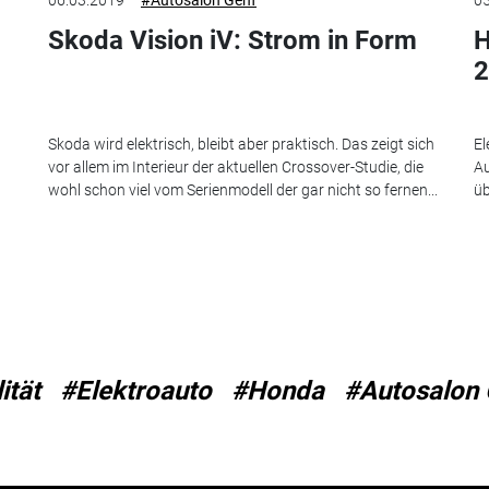
06.03.2019
#Autosalon Genf
05
Skoda Vision iV: Strom in Form
H
2
Skoda wird elektrisch, bleibt aber praktisch. Das zeigt sich
El
vor allem im Interieur der aktuellen Crossover-Studie, die
Au
wohl schon viel vom Serienmodell der gar nicht so fernen...
üb
ität
#Elektroauto
#Honda
#Autosalon 