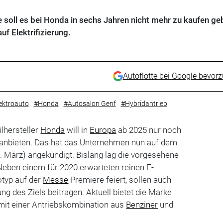
 soll es bei Honda in sechs Jahren nicht mehr zu kaufen ge
f Elektrifizierung.
Autoflotte bei Google bevor
ektroauto
#Honda
#Autosalon Genf
#Hybridantrieb
lhersteller
Honda
will in
Europa
ab 2025 nur noch
anbieten. Das hat das Unternehmen nun auf dem
. März) angekündigt. Bislang lag die vorgesehene
Neben einem für 2020 erwarteten reinen E-
otyp auf der
Messe
Premiere feiert, sollen auch
ng des Ziels beitragen. Aktuell bietet die Marke
it einer Antriebskombination aus
Benziner
und