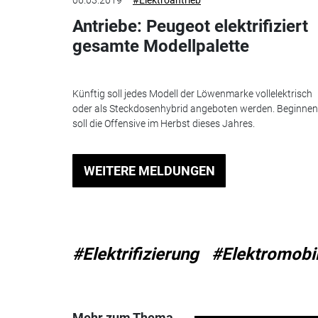
06.03.2019
#Elektroantrieb
Antriebe: Peugeot elektrifiziert
gesamte Modellpalette
Künftig soll jedes Modell der Löwenmarke vollelektrisch
oder als Steckdosenhybrid angeboten werden. Beginnen
soll die Offensive im Herbst dieses Jahres.
WEITERE MELDUNGEN
#Elektrifizierung
#Elektromobil
Mehr zum Thema