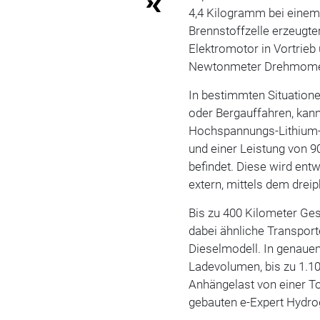
4,4 Kilogramm bei einem 
Brennstoffzelle erzeugt
Elektromotor in Vortrie
Newtonmeter Drehmome
In bestimmten Situation
oder Bergauffahren, kan
Hochspannungs-Lithium-I
und einer Leistung von 90
befindet. Diese wird ent
extern, mittels dem drei
Bis zu 400 Kilometer Ge
dabei ähnliche Transpor
Dieselmodell. In genauen
Ladevolumen, bis zu 1.1
Anhängelast von einer T
gebauten e-Expert Hydro