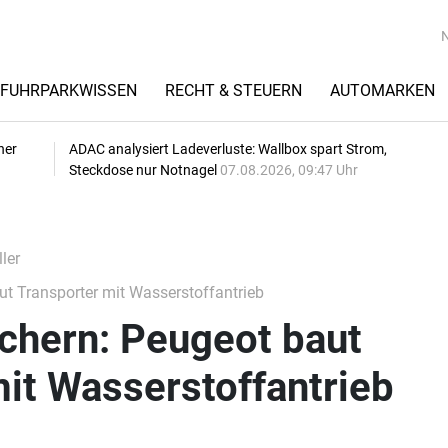
FUHRPARKWISSEN
RECHT & STEUERN
AUTOMARKEN
her
ADAC analysiert Ladeverluste: Wallbox spart Strom,
Steckdose nur Notnagel
07.08.2026, 09:47 Uhr
ler
ut Transporter mit Wasserstoffantrieb
öchern: Peugeot baut
it Wasserstoffantrieb