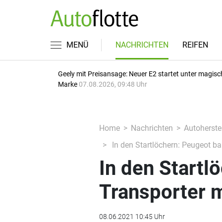
MENÜ
NACHRICHTEN
REIFEN
Geely mit Preisansage: Neuer E2 startet unter magisc
Marke
07.08.2026, 09:48 Uhr
Home
Nachrichten
Autoherstel
In den Startlöchern: Peugeot ba
In den Startl
Transporter m
08.06.2021 10:45 Uhr