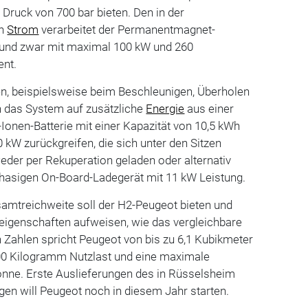
Druck von 700 bar bieten. Den in der
en
Strom
verarbeitet der Permanentmagnet-
b und zwar mit maximal 100 kW und 260
nt.
en, beispielsweise beim Beschleunigen, Überholen
n das System auf zusätzliche
Energie
aus einer
onen-Batterie mit einer Kapazität von 10,5 kWh
 kW zurückgreifen, die sich unter den Sitzen
weder per Rekuperation geladen oder alternativ
phasigen On-Board-Ladegerät mit 11 kW Leistung.
samtreichweite soll der H2-Peugeot bieten und
teigenschaften aufweisen, wie das vergleichbare
 Zahlen spricht Peugeot von bis zu 6,1 Kubikmeter
00 Kilogramm Nutzlast und eine maximale
onne. Erste Auslieferungen des in Rüsselsheim
gen will Peugeot noch in diesem Jahr starten.