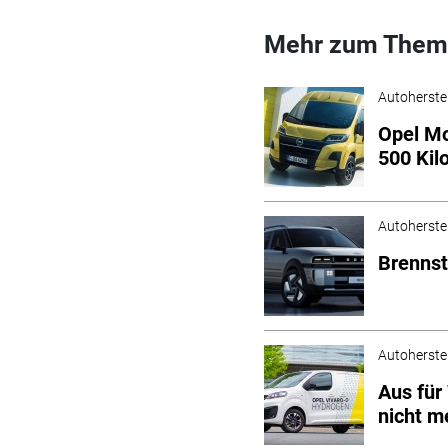
Mehr zum Them
Autoherstel
Opel Mo
500 Kil
Autoherstel
Brennst
Autoherstel
Aus für
nicht m