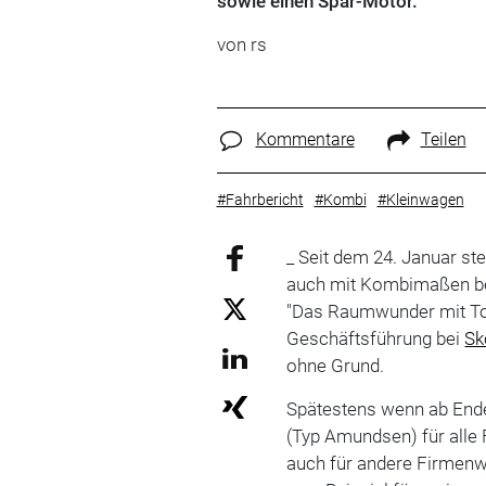
sowie einen Spar-Motor.
von rs
Kommentare
Teilen
#Fahrbericht
#Kombi
#Kleinwagen
_ Seit dem 24. Januar st
auch mit Kombimaßen bei
"Das Raumwunder mit T
Geschäftsführung bei
Sk
ohne Grund.
Spätestens wenn ab Ende
(Typ Amundsen) für alle F
auch für andere Firmenw