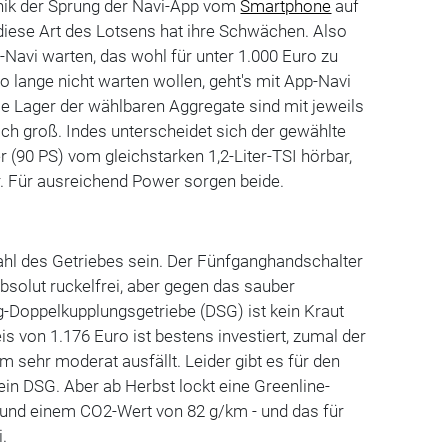
hnik der Sprung der Navi-App vom
Smartphone
auf
diese Art des Lotsens hat ihre Schwächen. Also
Navi warten, das wohl für unter 1.000 Euro zu
o lange nicht warten wollen, geht's mit App-Navi
Die Lager der wählbaren Aggregate sind mit jeweils
ich groß. Indes unterscheidet sich der gewählte
r (90 PS) vom gleichstarken 1,2-Liter-TSI hörbar,
er. Für ausreichend Power sorgen beide.
ahl des Getriebes sein. Der Fünfganghandschalter
absolut ruckelfrei, aber gegen das sauber
Doppelkupplungsgetriebe (DSG) ist kein Kraut
 von 1.176 Euro ist bestens investiert, zumal der
m sehr moderat ausfällt. Leider gibt es für den
ein DSG. Aber ab Herbst lockt eine Greenline-
m und einem CO2-Wert von 82 g/km - und das für
.