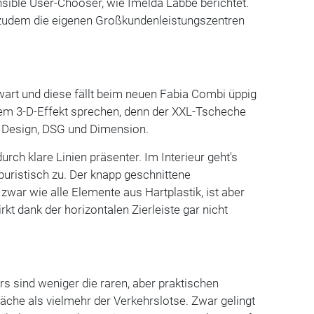
nsible User-Chooser, wie Imelda Labbé berichtet.
zudem die eigenen Großkundenleistungszentren
wart und diese fällt beim neuen Fabia Combi üppig
em 3-D-Effekt sprechen, denn der XXL-Tscheche
s Design, DSG und Dimension.
urch klare Linien präsenter. Im Interieur geht's
 puristisch zu. Der knapp geschnittene
zwar wie alle Elemente aus Hartplastik, ist aber
rkt dank der horizontalen Zierleiste gar nicht
rs sind weniger die raren, aber praktischen
che als vielmehr der Verkehrslotse. Zwar gelingt