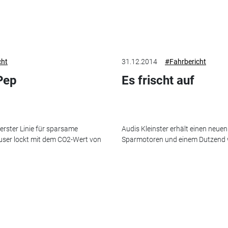
cht
31.12.2014
#Fahrbericht
Pep
Es frischt auf
 erster Linie für sparsame
Audis Kleinster erhält einen neuen
user lockt mit dem CO2-Wert von
Sparmotoren und einem Dutzend 