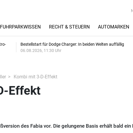
FUHRPARKWISSEN
RECHT & STEUERN
AUTOMARKEN
tro-
Bestellstart für Dodge Charger: In beiden Welten auffällig
06.08.2026, 11:30 Uhr
ler
Kombi mit 3-D-Effekt
D-Effekt
ßversion des Fabia vor. Die gelungene Basis erhält bald ein 