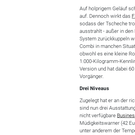
Auf holprigem Geläuf sc
auf. Dennoch wirkt das
F
sodass der Tscheche trot
ausstrahlt - außer in d
System zurückkuppeln wil
Combi in manchen Situati
obwohl es eine kleine Ros
1.000-Kilogramm-Kennlini
Version und hat dabei 6
Vorgänger.
Drei Niveaus
Zugelegt hat er an der ri
sind nun drei Ausstattun
nicht verfügbare
Busines
Müdigkeitswarner (42 Eu
unter anderem der Tempo