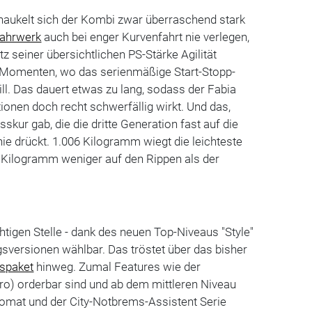
haukelt sich der Kombi zwar überraschend stark
ahrwerk
auch bei enger Kurvenfahrt nie verlegen,
z seiner übersichtlichen PS-Stärke Agilität
en Momenten, wo das serienmäßige Start-Stopp-
l. Das dauert etwas zu lang, sodass der Fabia
onen doch recht schwerfällig wirkt. Und das,
skur gab, die die dritte Generation fast auf die
e drückt. 1.006 Kilogramm wiegt die leichteste
0 Kilogramm weniger auf den Rippen als der
chtigen Stelle - dank des neuen Top-Niveaus "Style"
gsversionen wählbar. Das tröstet über das bisher
spaket
hinweg. Zumal Features wie der
ro) orderbar sind und ab dem mittleren Niveau
mat und der City-Notbrems-Assistent Serie